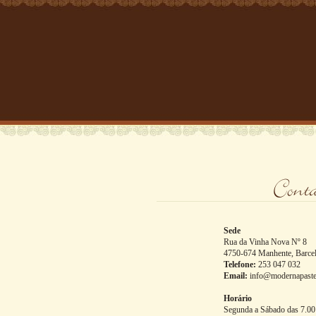
Sede
Rua da Vinha Nova Nº 8
4750-674 Manhente, Barce
Telefone:
253 047 032
Email:
info@modernapaste
Horário
Segunda a Sábado das 7.00