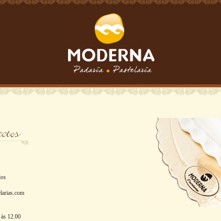
los
larias.com
 às 12.00