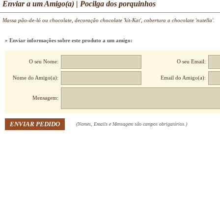
Enviar a um Amigo(a) | Pocilga dos porquinhos
Massa pão-de-ló ou chocolate, decoração chocolate 'kit-Kat', cobertura a chocolate 'nutella'.
» Enviar informações sobre este produto a um amigo:
O seu Nome:
O seu Email:
Nome do Amigo(a):
Email do Amigo(a):
Mensagem:
(Nomes, Emails e Mensagem são campos obrigatórios.)